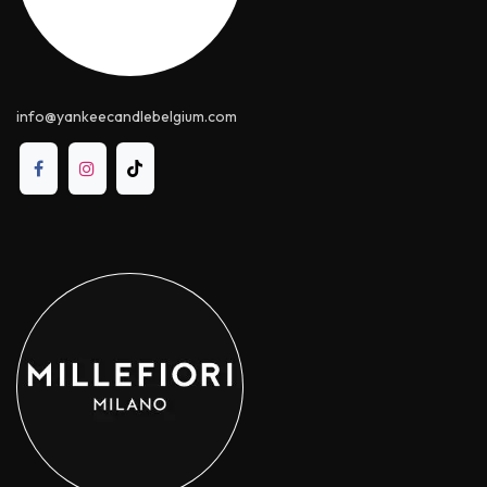
info@yankeecandle​belgium.com