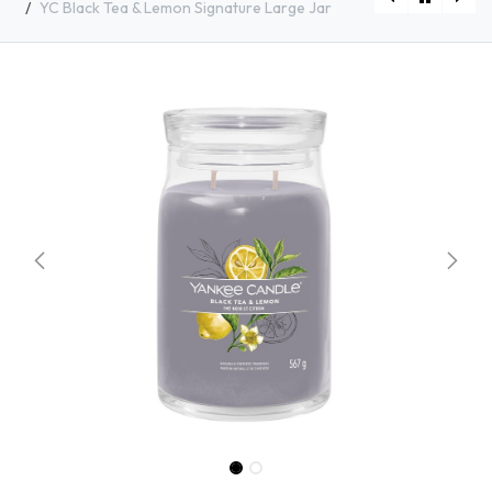
YC Black Tea & Lemon Signature Large Jar
[1749347E] YC Stargazing Signature Large Jar
[1629970E] YC Lemon Lavender Signature Large Jar