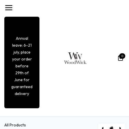
Overslaan naar inhoud
Annual
leave: 6-21
july, place
0
your order
before
29th of
June for
guaranteed
delivery
All Products