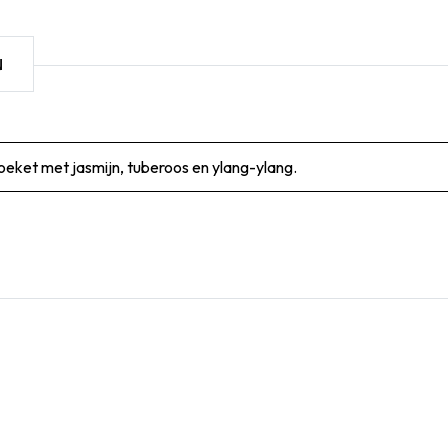
N
en mooi with boeket met jasmijn, tuberoos en 