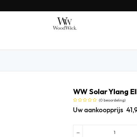
AX BENJAMIN
MILLEFIORI
SHOP BY
GIFTS
WW Solar Ylang El
(0 beoordeling)
Uw aankoopprijs
41,