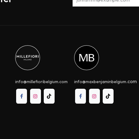
.com
info@millefioribelgium.com
info@maxbenjaminbelgium