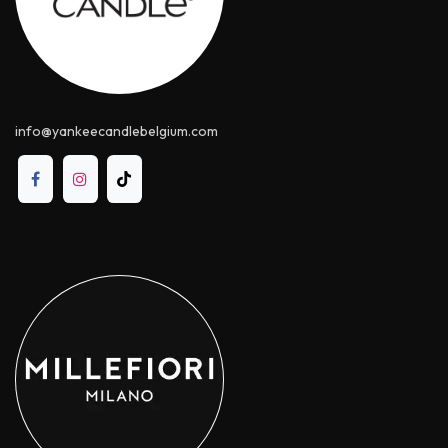
info@yankeecandle​belgium.com