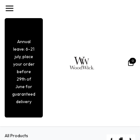
Overslaan naar inhoud
Annual
leave: 6-21
july, place
0
your order
before
29th of
June for
guaranteed
delivery
All Products