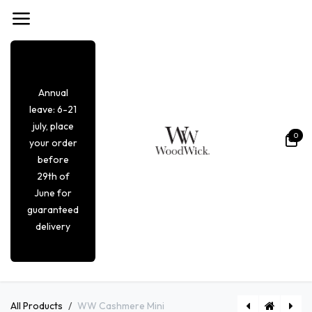
Overslaan naar inhoud
Annual
leave: 6-21
july, place
0
your order
before
29th of
June for
guaranteed
delivery
All Products
WW Cashmere Mini