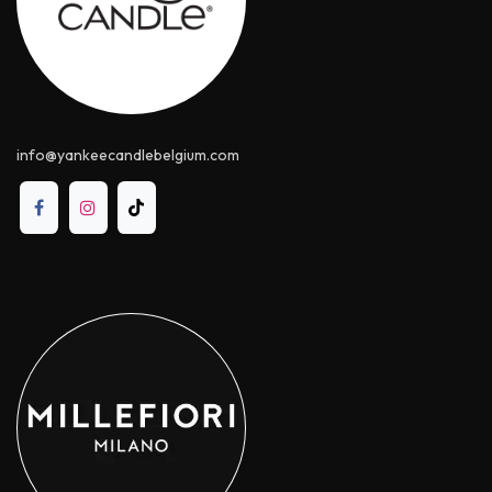
info@yankeecandle​belgium.com