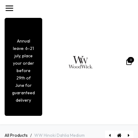
Overslaan naar inhoud
Annual
leave: 6-21
july, place
0
your order
before
29th of
June for
guaranteed
delivery
All Products
WW Hinoki Dahlia Medium