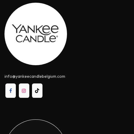
info@yankeecandle​belgium.com