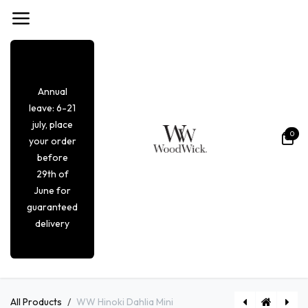
Overslaan naar inhoud
Annual
leave: 6-21
july, place
0
your order
before
29th of
June for
guaranteed
delivery
All Products
WW Hinoki Dahlia Mini