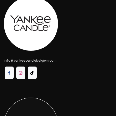
info@yankeecandle​belgium.com