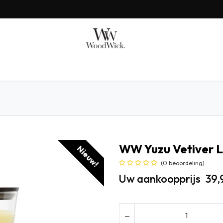
AX BENJAMIN
MILLEFIORI
SHOP BY
GIFTS
WW Yuzu Vetiver 
Nieuw!
(0 beoordeling)
Uw aankoopprijs
39,