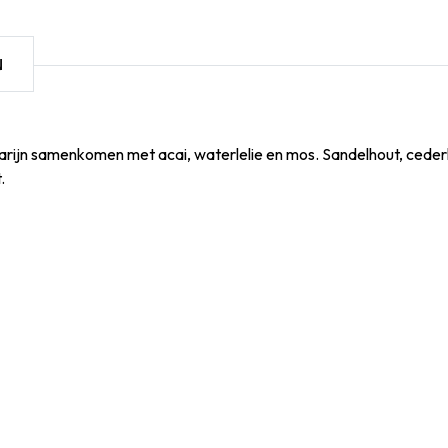
N
darijn samenkomen met acai, waterlelie en mos. Sandelhout, cede
.