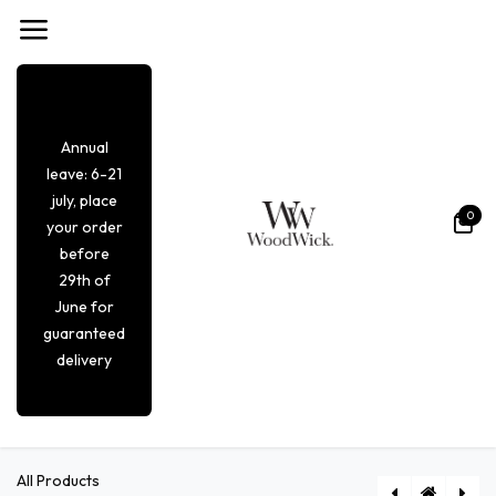
Overslaan naar inhoud
Annual
leave: 6-21
july, place
0
your order
before
29th of
June for
guaranteed
delivery
All Products