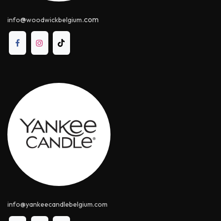
@
.com
info
woodwickbelgium
info@yankeecandle​belgium.com