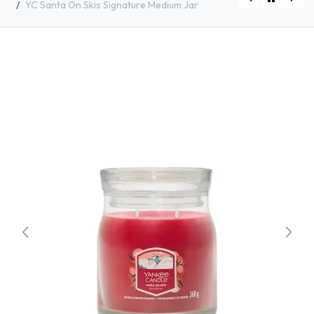
YC Santa On Skis Signature Medium Jar
[1743375E] YC Shimmering Christmas Tree Signature Medium
[2653160E] YC Holiday Winterfest Signature Medium Jar