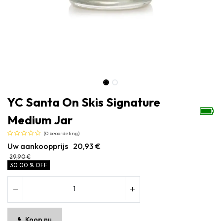
YC Santa On Skis Signature
Medium Jar
(0 beoordeling)
Uw aankoopprijs
20,93
€
29,90
€
30.00 % OFF
Koop nu