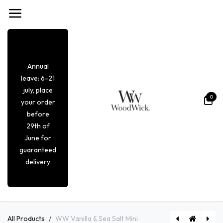
Overslaan naar inhoud
Annual
leave: 6-21
july, place
0
your order
before
29th of
June for
guaranteed
delivery
All Products
WW Vanilla & Sea Salt Mini