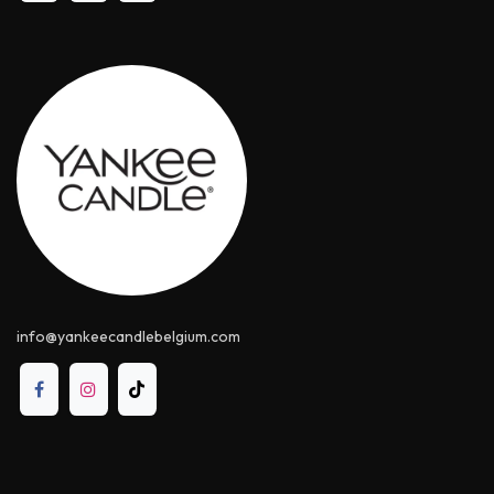
info@yankeecandle​belgium.com