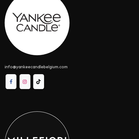
info@yankeecandle​belgium.com