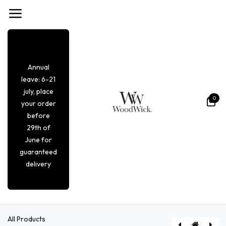
Overslaan naar inhoud
Annual
leave: 6-21
july, place
0
your order
before
29th of
June for
guaranteed
delivery
All Products