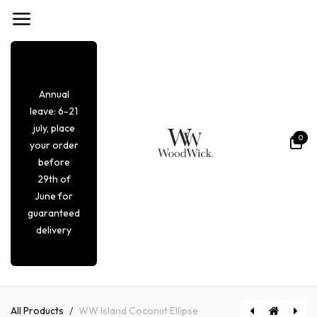
Overslaan naar inhoud
Annual
leave: 6-21
july, place
0
your order
before
29th of
June for
guaranteed
delivery
All Products
WW Island Coconut Ellipse