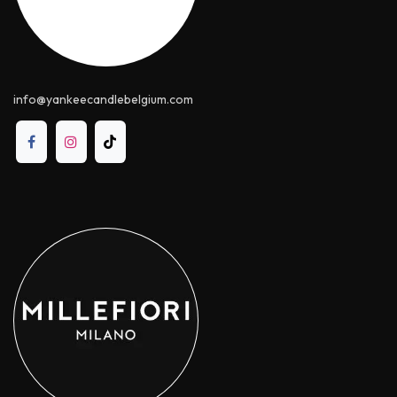
info@yankeecandle​belgium.com