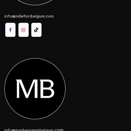
info@millefioribelgium.com
.com
info@maxbenjaminbelgium