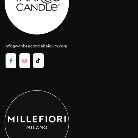
info@yankeecandle​belgium.com