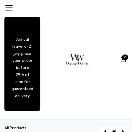
Overslaan naar inhoud
Annual
leave: 6-21
july, place
0
your order
before
29th of
June for
guaranteed
delivery
All Products