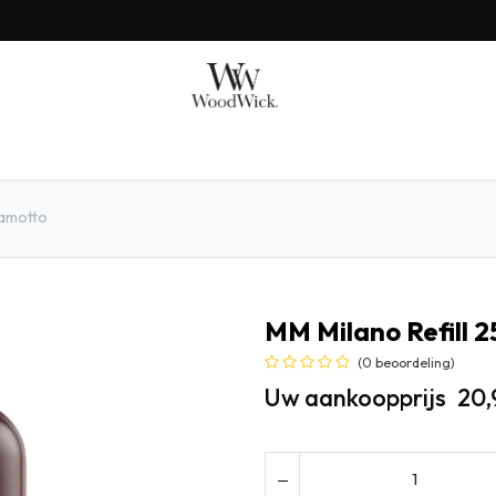
AX BENJAMIN
MILLEFIORI
SHOP BY
GIFTS
gamotto
MM Milano Refill 
(0 beoordeling)
Uw aankoopprijs
20,