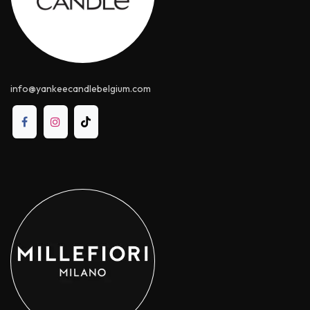
info@yankeecandle​belgium.com