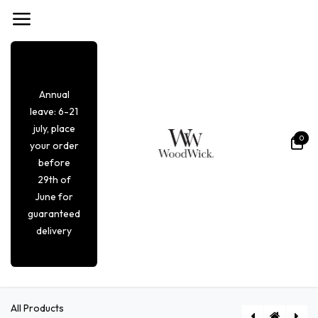
Overslaan naar inhoud
Annual
leave: 6-21
july, place
0
your order
before
29th of
June for
guaranteed
delivery
All Products