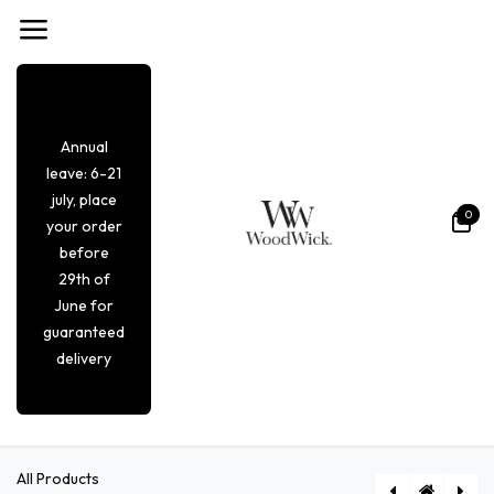
Overslaan naar inhoud
Annual
leave: 6-21
july, place
0
your order
before
29th of
June for
guaranteed
delivery
All Products