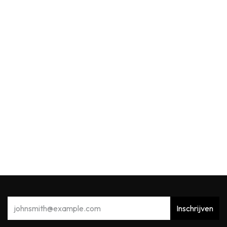
Max Benjamin
MB Car Fragrance Dispenser Acqua Viva
12,90
€
Inschrijven