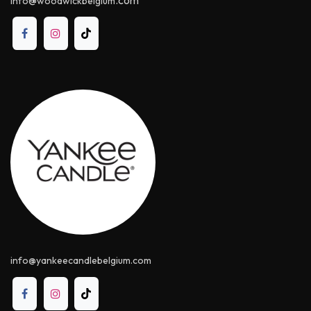
info
woodwickbelgium
info@yankeecandle​belgium.com