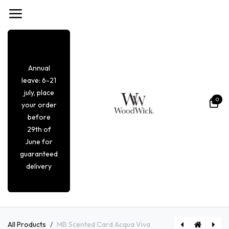
Overslaan naar inhoud
Annual
leave: 6-21
july, place
0
your order
before
29th of
June for
guaranteed
delivery
All Products
MB Scented Card Acqua Viva