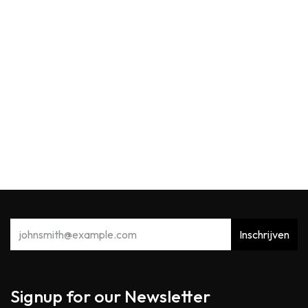
Max Benjamin
MB Scented Card Dodici
5,90
€
Inschrijven
Signup for our Newsletter