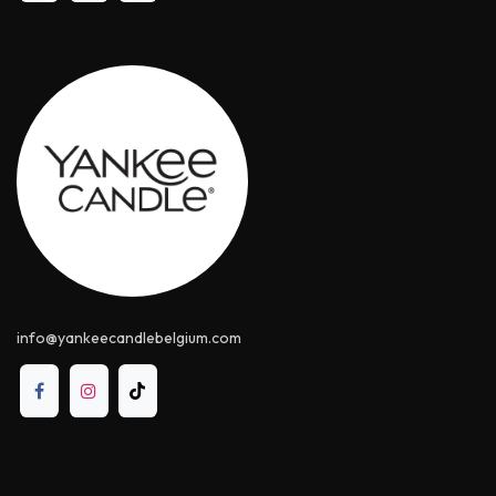
info@yankeecandle​belgium.com