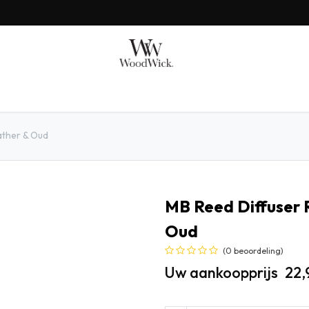
AX BENJAMIN
MILLEFIORI
SHOP BY
GIFTS
eather & Oud
MB Reed Diffuser R
Oud
(0 beoordeling)
Uw aankoopprijs
22,