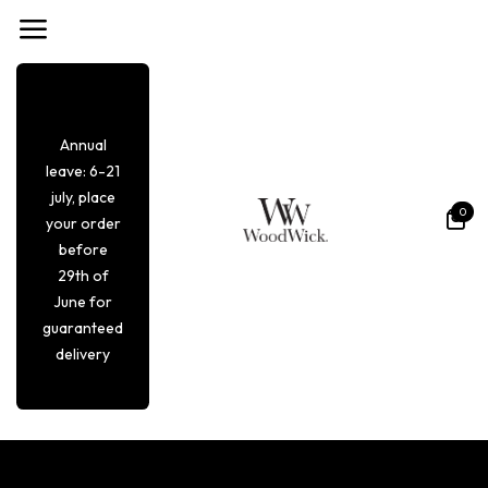
Overslaan naar inhoud
Annual
leave: 6-21
july, place
0
your order
before
29th of
June for
guaranteed
delivery