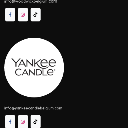
@
.com
info
woodwickbelgium
info@yankeecandle​belgium.com