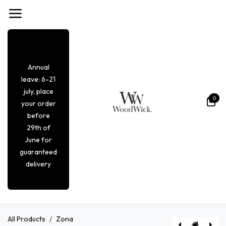
Skip to Content
Annual
leave: 6-21
july, place
0
your order
before
29th of
June for
guaranteed
delivery
All Products
Zona