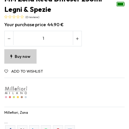
Legni & Spezie
(0 review)
Your purchase price
44.90
€
Buy now
ADD TO WISHLIST
Millefiori, Zona
...