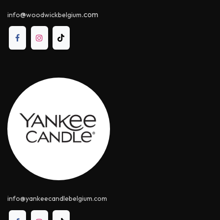
@
.com
info
woodwickbelgium
info@yankeecandle​belgium.com