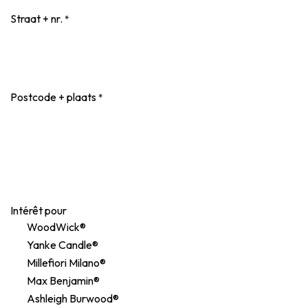
Straat + nr.
*
Postcode + plaats
*
Intérêt pour
WoodWick®
Yanke Candle®
Millefiori Milano®
Max Benjamin®
Ashleigh Burwood®