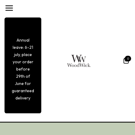
Se rendre au contenu
Annual
leave: 6-21
july, place
0
your order
before
29th of
June for
guaranteed
delivery