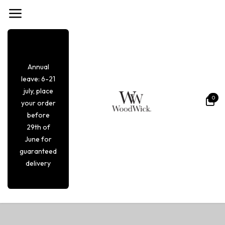
Se rendre au contenu
Annual
leave: 6-21
july, place
0
your order
before
29th of
June for
guaranteed
delivery