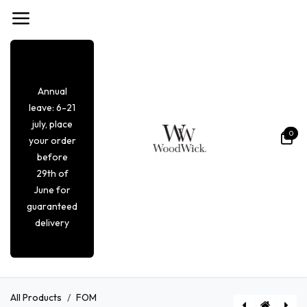
Se rendre au contenu
Annual
leave: 6-21
july, place
0
your order
before
29th of
June for
guaranteed
delivery
All Products
FOM