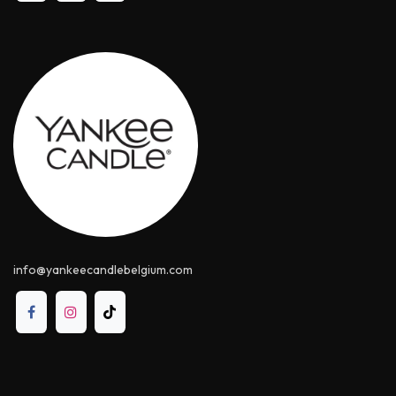
info@yankeecandle​belgium.com