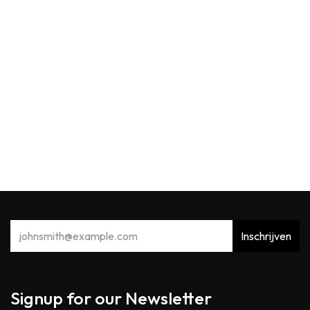
Max Benjamin
MB Car Fragrance Dispenser Acqua Viva
12,90
€
Inschrijven
Signup for our Newsletter