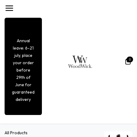
Se rendre au contenu
Annual
leave: 6-21
july, place
0
your order
before
29th of
June for
guaranteed
delivery
All Products