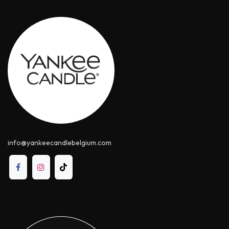
info@yankeecandle​belgium.com